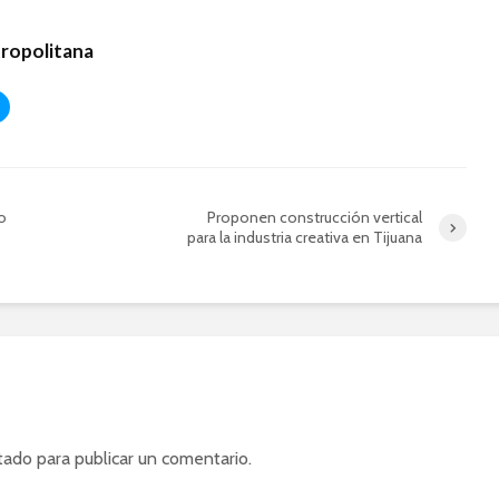
tropolitana
o
Proponen construcción vertical
para la industria creativa en Tijuana
tado
para publicar un comentario.