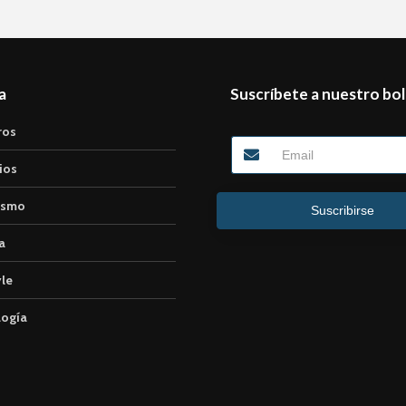
a
Suscríbete a nuestro bol
ros
ios
ismo
Suscribirse
a
yle
logía