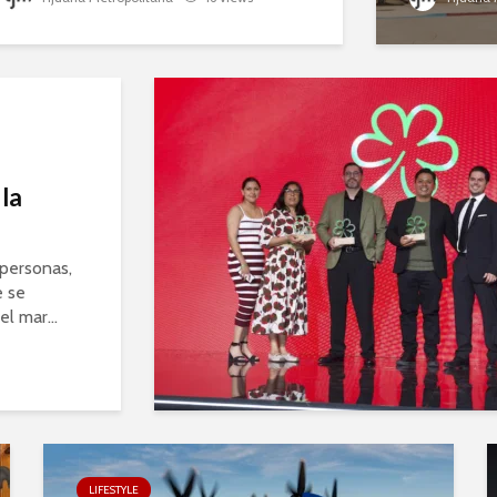
 la
personas,
e se
l mar...
LIFESTYLE