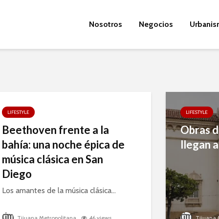
Nosotros
Negocios
Urbani
LIFESTYLE
LIFESTYLE
Beethoven frente a la
Obras d
bahía: una noche épica de
llegan 
música clásica en San
Diego
Los amantes de la música clásica...
Tijuana Metropolitana
46 views
Tijuana 