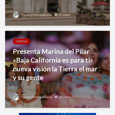
Tijuana Metropolitana
33 views
LIFESTYLE
Presenta Marina del Pilar
«Baja California es para ti»
nueva visión la Tierra el mar
y su gente
Tijuana Metropolitana
24 views