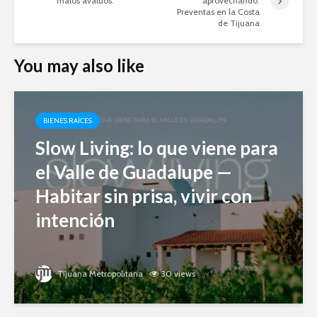
malos avalúos.
aprovechando:
Preventas en la Costa
de Tijuana
You may also like
BIENES RAÍCES
Slow Living: lo que viene para
el Valle de Guadalupe —
Habitar sin prisa, vivir con
intención
Tijuana Metropolitana
30 views