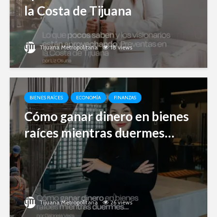
la Costa de Tijuana
Tijuana Metropolitana
18 views
BIENES RAÍCES
ECONOMÍA
FINANZAS
Cómo ganar dinero en bienes
raíces mientras duermes…
Tijuana Metropolitana
26 views