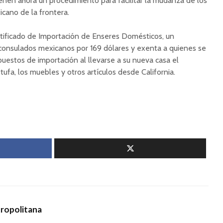
enen ahora un procedimiento para facilitar la mudanza de los
cano de la frontera.
rtificado de Importación de Enseres Domésticos, un
onsulados mexicanos por 169 dólares y exenta a quienes se
estos de importación al llevarse a su nueva casa el
estufa, los muebles y otros artículos desde California.
tropolitana