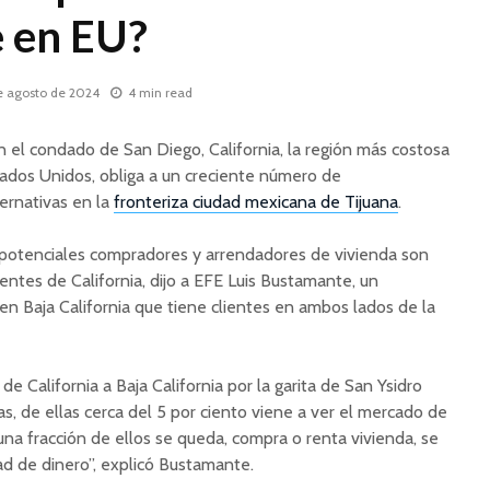
 en EU?
e agosto de 2024
4 min read
en el condado de San Diego, California, la región más costosa
tados Unidos, obliga a un creciente número de
ernativas en la
fronteriza ciudad mexicana de Tijuana
.
s potenciales compradores y arrendadores de vivienda son
ntes de California, dijo a EFE Luis Bustamante, un
 en Baja California que tiene clientes en ambos lados de la
e California a Baja California por la garita de San Ysidro
s, de ellas cerca del 5 por ciento viene a ver el mercado de
una fracción de ellos se queda, compra o renta vivienda, se
d de dinero”, explicó Bustamante.