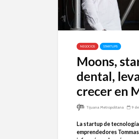
NEGOCIOS
STARTUPS
Moons, sta
dental, lev
crecer en 
Tijuana Metropolitana
9 de
La startup de tecnologí
emprendedores Tommaso 