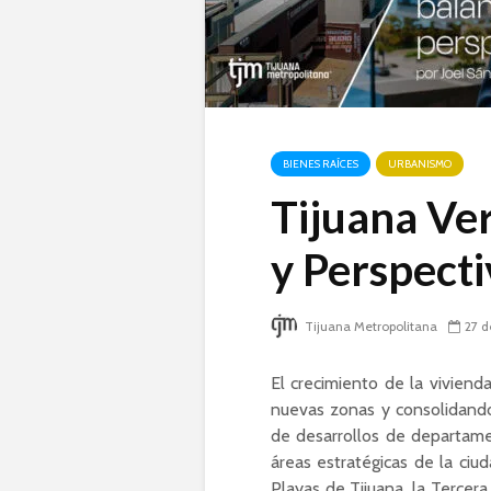
BIENES RAÍCES
URBANISMO
Tijuana Ver
y Perspecti
Tijuana Metropolitana
27 d
El crecimiento de la viviend
nuevas zonas y consolidando
de desarrollos de departame
áreas estratégicas de la ci
Playas de Tijuana, la Tercera