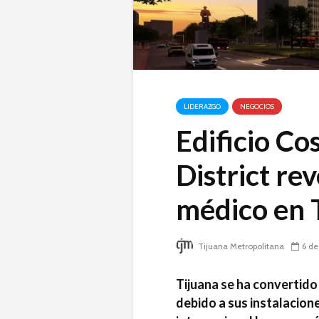
LIDERAZGO
NEGOCIOS
Edificio C
District re
médico en 
Tijuana Metropolitana
6 de
Tijuana se ha convertido 
debido a sus instalacion