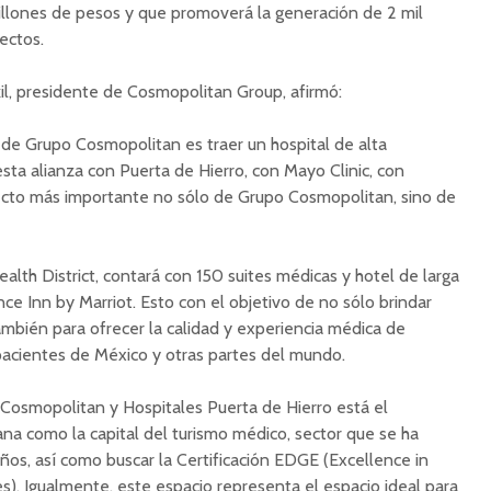
illones de pesos y que promoverá la generación de 2 mil
ectos.
kil, presidente de Cosmopolitan Group, afirmó:
de Grupo Cosmopolitan es traer un hospital de alta
esta alianza con Puerta de Hierro, con Mayo Clinic, con
ecto más importante no sólo de Grupo Cosmopolitan, sino de
lth District, contará con 150 suites médicas y hotel de larga
e Inn by Marriot. Esto con el objetivo de no sólo brindar
ambién para ofrecer la calidad y experiencia médica de
pacientes de México y otras partes del mundo.
 Cosmopolitan y Hospitales Puerta de Hierro está el
uana como la capital del turismo médico, sector que se ha
ños, así como buscar la Certificación EDGE (Excellence in
es). Igualmente, este espacio representa el espacio ideal para