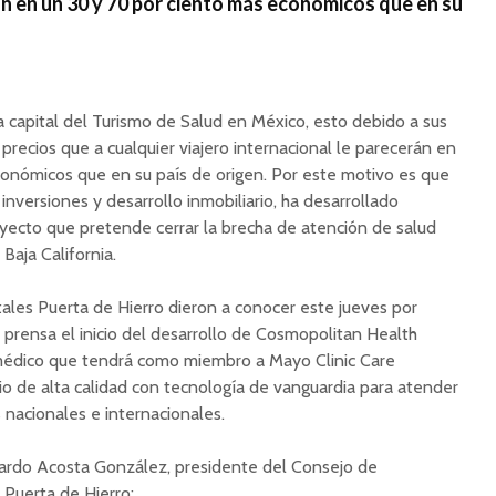
án en un 30 y 70 por ciento más económicos que en su
a capital del Turismo de Salud en México, esto debido a sus
 precios que a cualquier viajero internacional le parecerán en
onómicos que en su país de origen. Por este motivo es que
inversiones y desarrollo inmobiliario, ha desarrollado
ecto que pretende cerrar la brecha de atención de salud
 Baja California.
les Puerta de Hierro dieron a conocer este jueves por
prensa el inicio del desarrollo de Cosmopolitan Health
 médico que tendrá como miembro a Mayo Clinic Care
io de alta calidad con tecnología de vanguardia para atender
 nacionales e internacionales.
cardo Acosta González, presidente del Consejo de
 Puerta de Hierro: