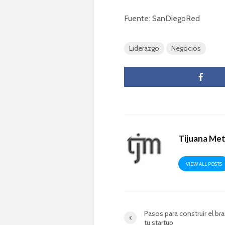
Fuente: SanDiegoRed
Liderazgo
Negocios
Tijuana Me
VIEW ALL POSTS
Pasos para construir el br
tu startup