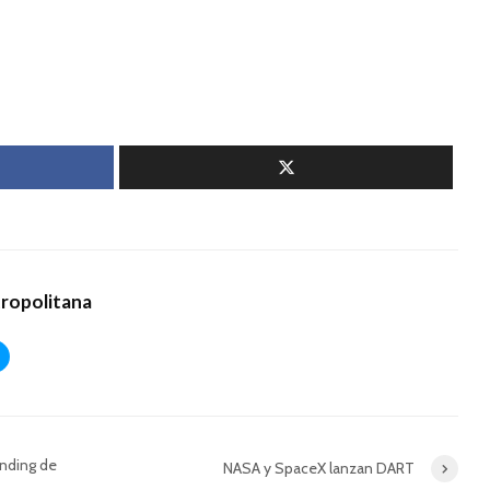
tropolitana
anding de
NASA y SpaceX lanzan DART